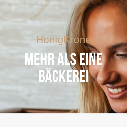
HonigKrone
MEHR ALS EINE
BÄCKEREI