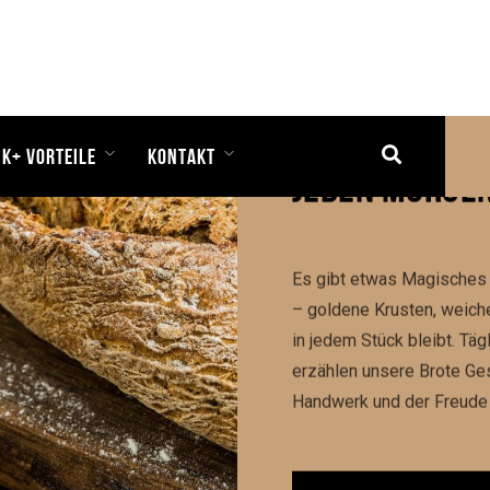
BROT IST DIE 
JEDEN MORGEN
ERE 
Es gibt etwas Magisches 
– goldene Krusten, weiche
in jedem Stück bleibt. Täg
erzählen unsere Brote Ge
Handwerk und der Freude 
JETZT VORBESTE