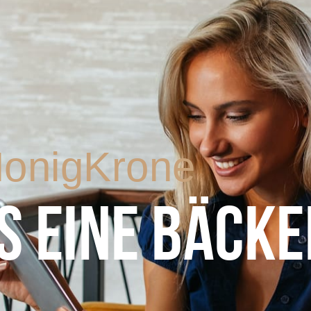
onigKrone
S EINE BÄCKE