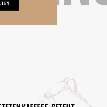
TETEN KAFFEES, GETEILT
ST AUSGESCHENKTER TROST