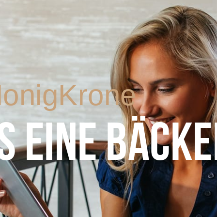
onigKrone
S EINE BÄCKE