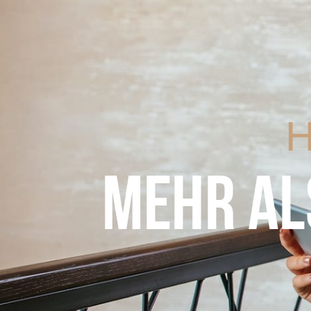
H
MEHR AL