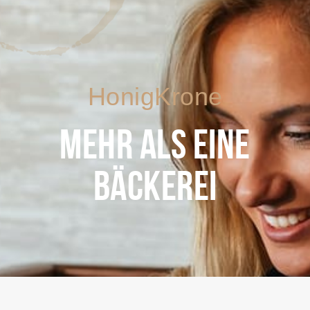
HonigKrone
MEHR ALS EINE
BÄCKEREI