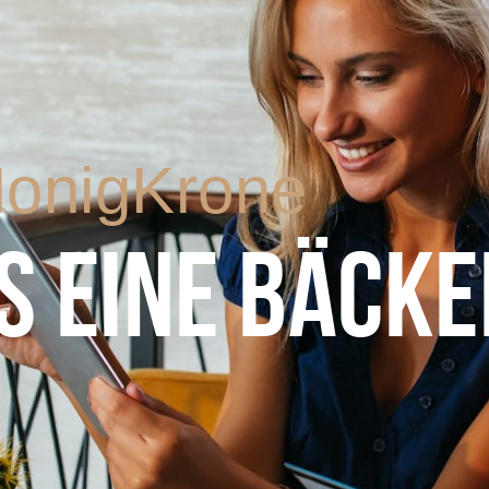
onigKrone
S EINE BÄCKE