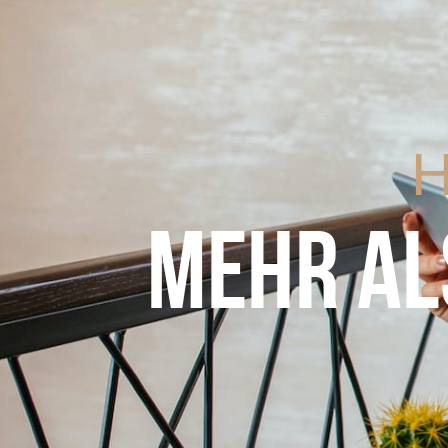
H
MEHR AL