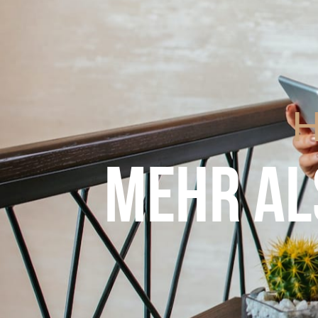
H
MEHR AL