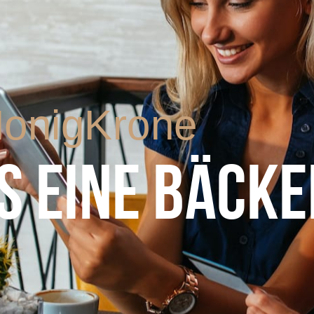
onigKrone
S EINE BÄCKE